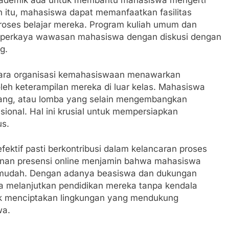
kademik ada untuk membantu mahasiswa mengerti
n itu, mahasiswa dapat memanfaatkan fasilitas
roses belajar mereka. Program kuliah umum dan
emperkaya wawasan mahasiswa dengan diskusi dengan
g.
acara organisasi kemahasiswaan menawarkan
h keterampilan mereka di luar kelas. Mahasiswa
magang, atau lomba yang selain mengembangkan
sional. Hal ini krusial untuk mempersiapkan
us.
efektif pasti berkontribusi dalam kelancaran proses
anan presensi online menjamin bahwa mahasiswa
 mudah. Dengan adanya beasiswa dan dukungan
a melanjutkan pendidikan mereka tanpa kendala
uk menciptakan lingkungan yang mendukung
wa.