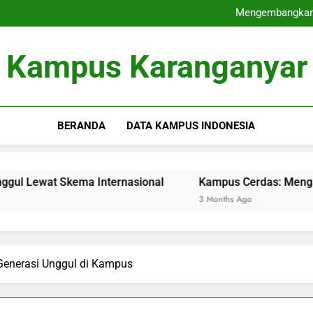
Peringkat Perguruan 
Mengembangkan 
Kampus Cerdas: Mengatur
Audit Mutu Internal : Kunc
Peringkat Perguruan 
Kampus Karanganyar
Mengembangkan 
Kampus Cerdas: Mengatur
Audit Mutu Internal : Kunc
BERANDA
DATA KAMPUS INDONESIA
 Skema Internasional
Kampus Cerdas: Mengatur Tata Ke
3 Months Ago
enerasi Unggul di Kampus