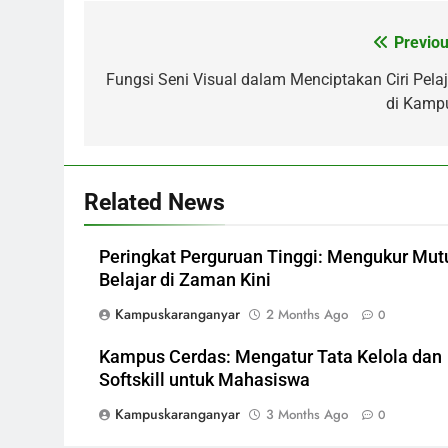
Previou
Post
navigation
Fungsi Seni Visual dalam Menciptakan Ciri Pelaj
di Kamp
Related News
Peringkat Perguruan Tinggi: Mengukur Mut
Belajar di Zaman Kini
Kampuskaranganyar
2 Months Ago
0
Kampus Cerdas: Mengatur Tata Kelola dan
Softskill untuk Mahasiswa
Kampuskaranganyar
3 Months Ago
0