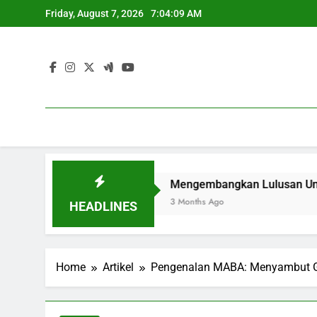
Skip
Friday, August 7, 2026
7:04:10 AM
to
content
r di Zaman Kini
Mengembangkan Lulusan Unggul Lewat
3 Months Ago
HEADLINES
Home
Artikel
Pengenalan MABA: Menyambut G