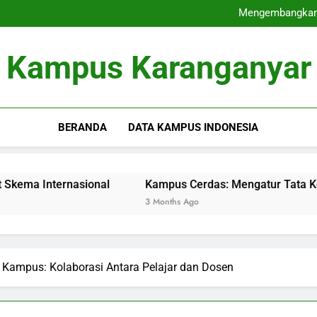
Peringkat Perguruan 
Mengembangkan 
Kampus Cerdas: Mengatur
Audit Mutu Internal : Kunc
Peringkat Perguruan 
Kampus Karanganyar
Mengembangkan 
Kampus Cerdas: Mengatur
Audit Mutu Internal : Kunc
BERANDA
DATA KAMPUS INDONESIA
ternasional
Kampus Cerdas: Mengatur Tata Kelola dan 
3 Months Ago
mpus: Kolaborasi Antara Pelajar dan Dosen