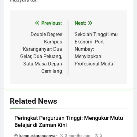
Previous:
Next:
Post
navigation
Double Degree
Sekolah Tinggi Ilmu
Kampus
Ekonomi Port
Karanganyar: Dua
Numbay:
Gelar, Dua Peluang,
Menyiapkan
Satu Masa Depan
Profesional Muda
Gemilang
Related News
Peringkat Perguruan Tinggi: Mengukur Mutu
Belajar di Zaman Kini
kampuskaranganyar
2 months ago
0