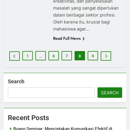
kreativitas, dan penyelesaian
masalah yang sangat diperlukan
dalam berbagai sektor profesi.
Oleh karena itu, krusial bagi
mahasiswa agar…
Read Full News
1
…
6
7
8
9
Search
SEARCH
Recent Posts
Ruang Seminar: Menciptakan Komunikasi Efektif di